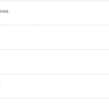
区的线路。
。