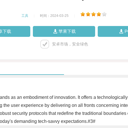
工具
|
时间：2024-03-25
|
卓下载
苹果下载
安卓市场，安全绿色
tands as an embodiment of innovation. It offers a technologically
hing the user experience by delivering on all fronts concerning int
ust security protocols that redefine the traditional boundaries o
today's demanding tech-savvy expectations.#3#