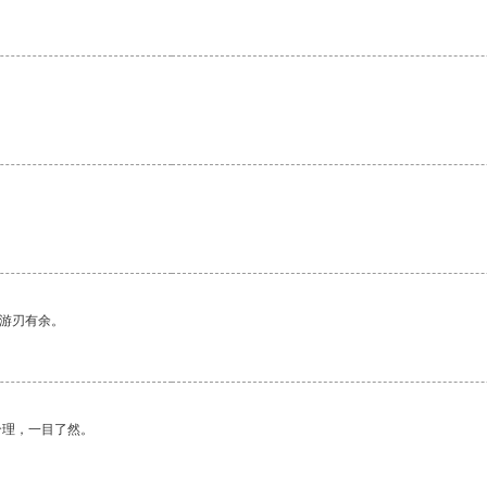
中游刃有余。
合理，一目了然。