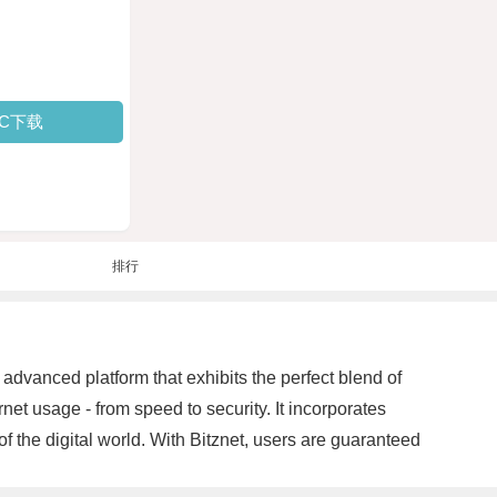
PC下载
排行
 advanced platform that exhibits the perfect blend of
ernet usage - from speed to security. It incorporates
f the digital world. With Bitznet, users are guaranteed