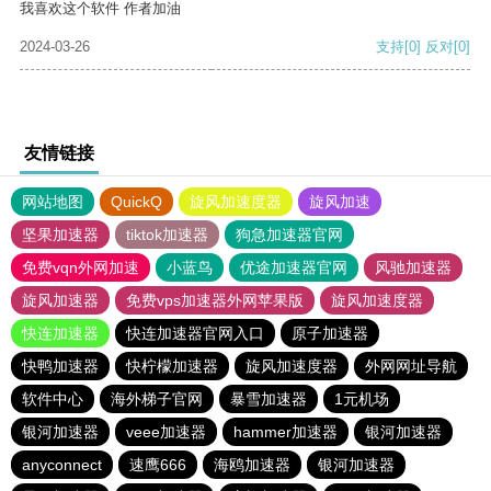
我喜欢这个软件 作者加油
2024-03-26
支持
[0]
反对
[0]
友情链接
网站地图
QuickQ
旋风加速度器
旋风加速
坚果加速器
tiktok加速器
狗急加速器官网
免费vqn外网加速
小蓝鸟
优途加速器官网
风驰加速器
旋风加速器
免费vps加速器外网苹果版
旋风加速度器
快连加速器
快连加速器官网入口
原子加速器
快鸭加速器
快柠檬加速器
旋风加速度器
外网网址导航
软件中心
海外梯子官网
暴雪加速器
1元机场
银河加速器
veee加速器
hammer加速器
银河加速器
anyconnect
速鹰666
海鸥加速器
银河加速器