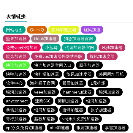
友情链接
网站地图
QuickQ
旋风加速度器
旋风加速
坚果加速器
tiktok加速器
狗急加速器官网
免费vqn外网加速
小蓝鸟
优途加速器官网
风驰加速器
旋风加速器
免费vps加速器外网苹果版
旋风加速度器
快连加速器
快连加速器官网入口
原子加速器
快鸭加速器
快柠檬加速器
旋风加速度器
外网网址导航
软件中心
海外梯子官网
暴雪加速器
1元机场
银河加速器
veee加速器
hammer加速器
银河加速器
anyconnect
速鹰666
海鸥加速器
银河加速器
暴雪加速器
银河加速器
蜜蜂加速器
原子加速器
青柠加速器
荔枝加速器
vp(永久免费)加速器
vp(永久免费)加速器
abc加速器
银河加速器
暴雪加速器