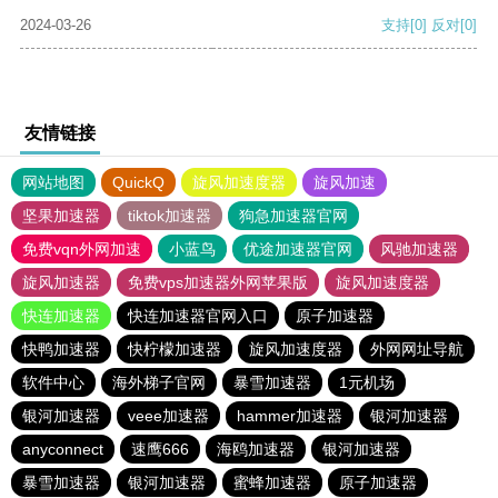
2024-03-26
支持
[0]
反对
[0]
友情链接
网站地图
QuickQ
旋风加速度器
旋风加速
坚果加速器
tiktok加速器
狗急加速器官网
免费vqn外网加速
小蓝鸟
优途加速器官网
风驰加速器
旋风加速器
免费vps加速器外网苹果版
旋风加速度器
快连加速器
快连加速器官网入口
原子加速器
快鸭加速器
快柠檬加速器
旋风加速度器
外网网址导航
软件中心
海外梯子官网
暴雪加速器
1元机场
银河加速器
veee加速器
hammer加速器
银河加速器
anyconnect
速鹰666
海鸥加速器
银河加速器
暴雪加速器
银河加速器
蜜蜂加速器
原子加速器