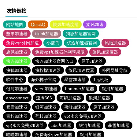
友情链接
网站地图
QuickQ
旋风加速度器
旋风加速
坚果加速器
tiktok加速器
狗急加速器官网
免费vqn外网加速
小蓝鸟
优途加速器官网
风驰加速器
旋风加速器
免费vps加速器外网苹果版
旋风加速度器
快连加速器
快连加速器官网入口
原子加速器
快鸭加速器
快柠檬加速器
旋风加速度器
外网网址导航
软件中心
海外梯子官网
暴雪加速器
1元机场
银河加速器
veee加速器
hammer加速器
银河加速器
anyconnect
速鹰666
海鸥加速器
银河加速器
暴雪加速器
银河加速器
蜜蜂加速器
原子加速器
青柠加速器
荔枝加速器
vp(永久免费)加速器
vp(永久免费)加速器
abc加速器
银河加速器
暴雪加速器
哇哇加速器
免费海外pvn加速器
银河加速器