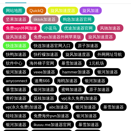
网站地图
QuickQ
旋风加速度器
旋风加速
坚果加速器
tiktok加速器
狗急加速器官网
免费vqn外网加速
小蓝鸟
优途加速器官网
风驰加速器
旋风加速器
免费vps加速器外网苹果版
旋风加速度器
快连加速器
快连加速器官网入口
原子加速器
快鸭加速器
快柠檬加速器
旋风加速度器
外网网址导航
软件中心
海外梯子官网
暴雪加速器
1元机场
银河加速器
veee加速器
hammer加速器
银河加速器
anyconnect
速鹰666
海鸥加速器
银河加速器
暴雪加速器
银河加速器
蜜蜂加速器
原子加速器
青柠加速器
荔枝加速器
vp(永久免费)加速器
vp(永久免费)加速器
abc加速器
银河加速器
暴雪加速器
哇哇加速器
免费海外pvn加速器
银河加速器
银河加速器
ikuuu.me加速器官网
暴雪加速器