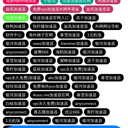
免费vqn外网加速
小蓝鸟
优途加速器官网
风驰加速器
旋风加速器
免费vps加速器外网苹果版
旋风加速度器
快连加速器
快连加速器官网入口
原子加速器
快鸭加速器
快柠檬加速器
旋风加速度器
外网网址导航
软件中心
海外梯子官网
暴雪加速器
1元机场
银河加速器
veee加速器
hammer加速器
银河加速器
anyconnect
速鹰666
海鸥加速器
银河加速器
暴雪加速器
银河加速器
蜜蜂加速器
原子加速器
青柠加速器
荔枝加速器
vp(永久免费)加速器
vp(永久免费)加速器
abc加速器
银河加速器
暴雪加速器
哇哇加速器
免费海外pvn加速器
银河加速器
银河加速器
ikuuu.me加速器官网
暴雪加速器
白鲸加速器
vp(永久免费)加速器
anyconnect
anyconnect
番石榴加速器
优云666
青柠加速器
1元机场
anyconnect
银河加速器
银河加速器