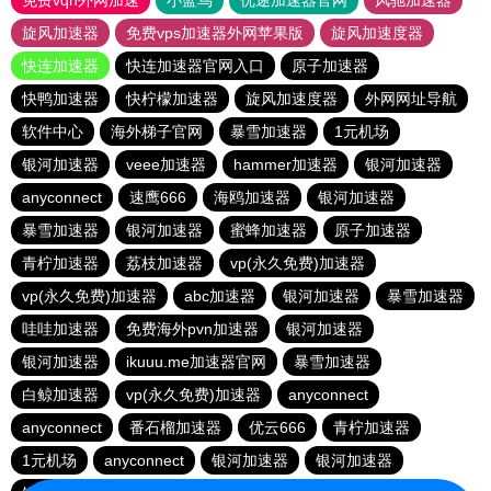
免费vqn外网加速
小蓝鸟
优途加速器官网
风驰加速器
旋风加速器
免费vps加速器外网苹果版
旋风加速度器
快连加速器
快连加速器官网入口
原子加速器
快鸭加速器
快柠檬加速器
旋风加速度器
外网网址导航
软件中心
海外梯子官网
暴雪加速器
1元机场
银河加速器
veee加速器
hammer加速器
银河加速器
anyconnect
速鹰666
海鸥加速器
银河加速器
暴雪加速器
银河加速器
蜜蜂加速器
原子加速器
青柠加速器
荔枝加速器
vp(永久免费)加速器
vp(永久免费)加速器
abc加速器
银河加速器
暴雪加速器
哇哇加速器
免费海外pvn加速器
银河加速器
银河加速器
ikuuu.me加速器官网
暴雪加速器
白鲸加速器
vp(永久免费)加速器
anyconnect
anyconnect
番石榴加速器
优云666
青柠加速器
1元机场
anyconnect
银河加速器
银河加速器