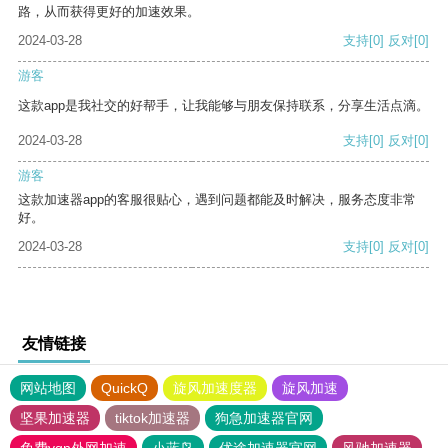
路，从而获得更好的加速效果。
2024-03-28
支持
[0]
反对
[0]
游客
这款app是我社交的好帮手，让我能够与朋友保持联系，分享生活点滴。
2024-03-28
支持
[0]
反对
[0]
游客
这款加速器app的客服很贴心，遇到问题都能及时解决，服务态度非常
好。
2024-03-28
支持
[0]
反对
[0]
友情链接
网站地图
QuickQ
旋风加速度器
旋风加速
坚果加速器
tiktok加速器
狗急加速器官网