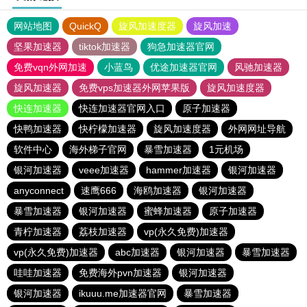
网站地图
QuickQ
旋风加速度器
旋风加速
坚果加速器
tiktok加速器
狗急加速器官网
免费vqn外网加速
小蓝鸟
优途加速器官网
风驰加速器
旋风加速器
免费vps加速器外网苹果版
旋风加速度器
快连加速器
快连加速器官网入口
原子加速器
快鸭加速器
快柠檬加速器
旋风加速度器
外网网址导航
软件中心
海外梯子官网
暴雪加速器
1元机场
银河加速器
veee加速器
hammer加速器
银河加速器
anyconnect
速鹰666
海鸥加速器
银河加速器
暴雪加速器
银河加速器
蜜蜂加速器
原子加速器
青柠加速器
荔枝加速器
vp(永久免费)加速器
vp(永久免费)加速器
abc加速器
银河加速器
暴雪加速器
哇哇加速器
免费海外pvn加速器
银河加速器
银河加速器
ikuuu.me加速器官网
暴雪加速器