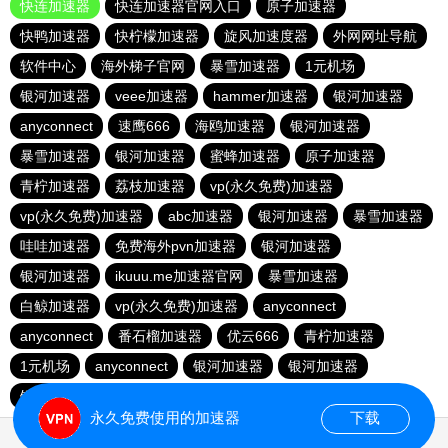
快连加速器
快连加速器官网入口
原子加速器
快鸭加速器
快柠檬加速器
旋风加速度器
外网网址导航
软件中心
海外梯子官网
暴雪加速器
1元机场
银河加速器
veee加速器
hammer加速器
银河加速器
anyconnect
速鹰666
海鸥加速器
银河加速器
暴雪加速器
银河加速器
蜜蜂加速器
原子加速器
青柠加速器
荔枝加速器
vp(永久免费)加速器
vp(永久免费)加速器
abc加速器
银河加速器
暴雪加速器
哇哇加速器
免费海外pvn加速器
银河加速器
银河加速器
ikuuu.me加速器官网
暴雪加速器
白鲸加速器
vp(永久免费)加速器
anyconnect
anyconnect
番石榴加速器
优云666
青柠加速器
1元机场
anyconnect
银河加速器
银河加速器
银河加速器
纵云梯加速器
永久免费使用的加速器
下载