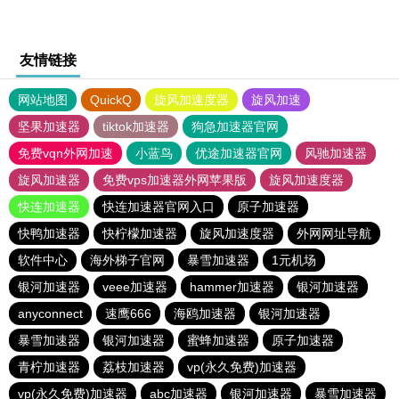
友情链接
网站地图
QuickQ
旋风加速度器
旋风加速
坚果加速器
tiktok加速器
狗急加速器官网
免费vqn外网加速
小蓝鸟
优途加速器官网
风驰加速器
旋风加速器
免费vps加速器外网苹果版
旋风加速度器
快连加速器
快连加速器官网入口
原子加速器
快鸭加速器
快柠檬加速器
旋风加速度器
外网网址导航
软件中心
海外梯子官网
暴雪加速器
1元机场
银河加速器
veee加速器
hammer加速器
银河加速器
anyconnect
速鹰666
海鸥加速器
银河加速器
暴雪加速器
银河加速器
蜜蜂加速器
原子加速器
青柠加速器
荔枝加速器
vp(永久免费)加速器
vp(永久免费)加速器
abc加速器
银河加速器
暴雪加速器