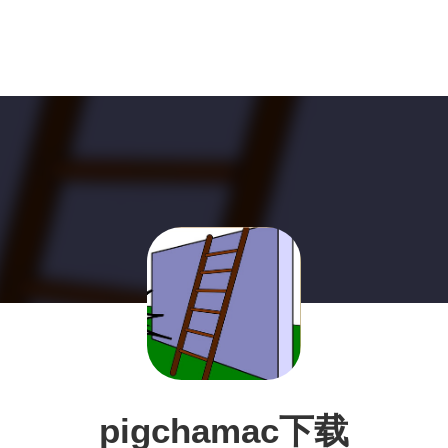
pigchamac下载