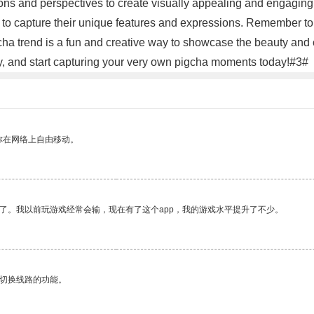
ons and perspectives to create visually appealing and engaging 
t to capture their unique features and expressions. Remember to b
cha trend is a fun and creative way to showcase the beauty and 
ry, and start capturing your very own pigcha moments today!#3#
你在网络上自由移动。
了。我以前玩游戏经常会输，现在有了这个app，我的游戏水平提升了不少。
动切换线路的功能。