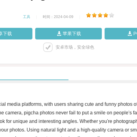
工具
|
时间：2024-04-09
|
卓下载
苹果下载
安卓市场，安全绿色
l media platforms, with users sharing cute and funny photos of
he camera, pigcha photos never fail to put a smile on people's f
ook for unique and interesting angles. Whether you're photograph
in your photos. Using natural light and a high-quality camera or 