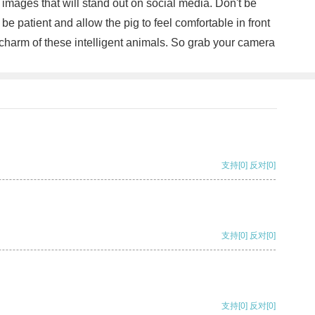
images that will stand out on social media. Don't be
e patient and allow the pig to feel comfortable in front
charm of these intelligent animals. So grab your camera
支持
[0]
反对
[0]
支持
[0]
反对
[0]
支持
[0]
反对
[0]