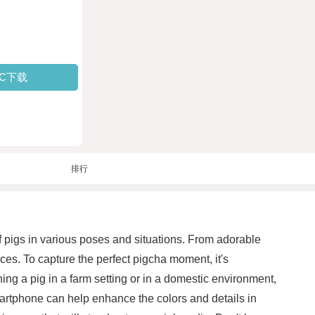
PC下载
排行
 pigs in various poses and situations. From adorable
aces. To capture the perfect pigcha moment, it's
ing a pig in a farm setting or in a domestic environment,
smartphone can help enhance the colors and details in