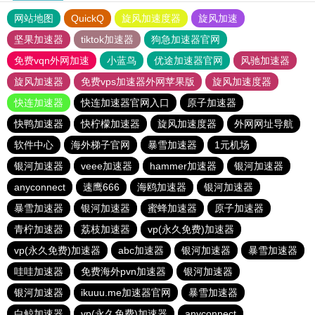
网站地图
QuickQ
旋风加速度器
旋风加速
坚果加速器
tiktok加速器
狗急加速器官网
免费vqn外网加速
小蓝鸟
优途加速器官网
风驰加速器
旋风加速器
免费vps加速器外网苹果版
旋风加速度器
快连加速器
快连加速器官网入口
原子加速器
快鸭加速器
快柠檬加速器
旋风加速度器
外网网址导航
软件中心
海外梯子官网
暴雪加速器
1元机场
银河加速器
veee加速器
hammer加速器
银河加速器
anyconnect
速鹰666
海鸥加速器
银河加速器
暴雪加速器
银河加速器
蜜蜂加速器
原子加速器
青柠加速器
荔枝加速器
vp(永久免费)加速器
vp(永久免费)加速器
abc加速器
银河加速器
暴雪加速器
哇哇加速器
免费海外pvn加速器
银河加速器
银河加速器
ikuuu.me加速器官网
暴雪加速器
白鲸加速器
vp(永久免费)加速器
anyconnect