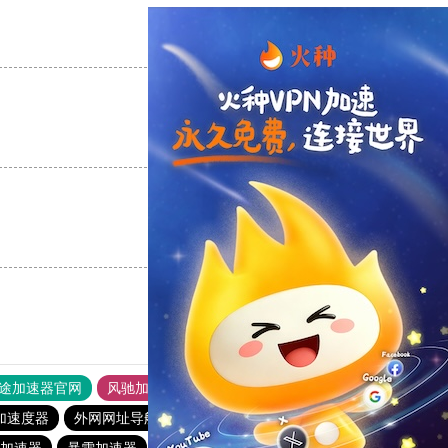
支持
[0]
反对
[0]
支持
[0]
反对
[0]
支持
[0]
反对
[0]
途加速器官网
风驰加速器
旋风加速器
加速度器
外网网址导航
软件中心
海外梯子官网
加速器
暴雪加速器
银河加速器
蜜蜂加速器
原子加速器