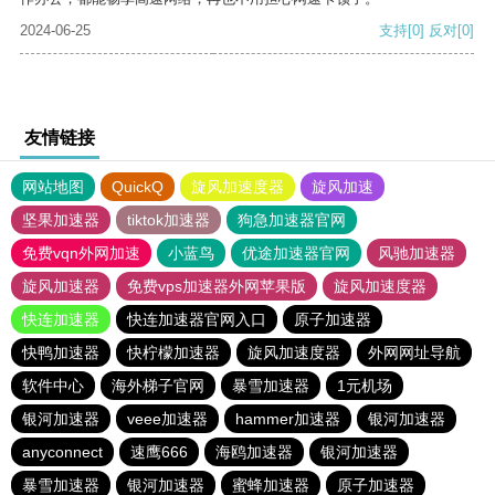
2024-06-25
支持
[0]
反对
[0]
友情链接
网站地图
QuickQ
旋风加速度器
旋风加速
坚果加速器
tiktok加速器
狗急加速器官网
免费vqn外网加速
小蓝鸟
优途加速器官网
风驰加速器
旋风加速器
免费vps加速器外网苹果版
旋风加速度器
快连加速器
快连加速器官网入口
原子加速器
快鸭加速器
快柠檬加速器
旋风加速度器
外网网址导航
软件中心
海外梯子官网
暴雪加速器
1元机场
银河加速器
veee加速器
hammer加速器
银河加速器
anyconnect
速鹰666
海鸥加速器
银河加速器
暴雪加速器
银河加速器
蜜蜂加速器
原子加速器