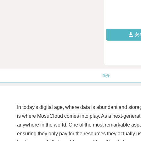
安
简介
In today's digital age, where data is abundant and stora
is where MosuCloud comes into play. As a next-generatio
anywhere in the world. One of the most remarkable aspec
ensuring they only pay for the resources they actually u