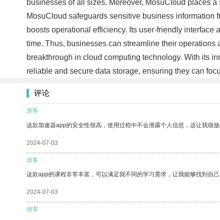
businesses of all sizes. Moreover, MosuCloud places a 
MosuCloud safeguards sensitive business information from
boosts operational efficiency. Its user-friendly interfa
time. Thus, businesses can streamline their operations
breakthrough in cloud computing technology. With its inn
reliable and secure data storage, ensuring they can foc
评论
游客
这款加速器app的安全性很高，使用过程中不会泄露个人信息，这让我很
2024-07-03
游客
这款app的课程非常丰富，可以满足我不同的学习需求，让我能够找到自
2024-07-03
游客