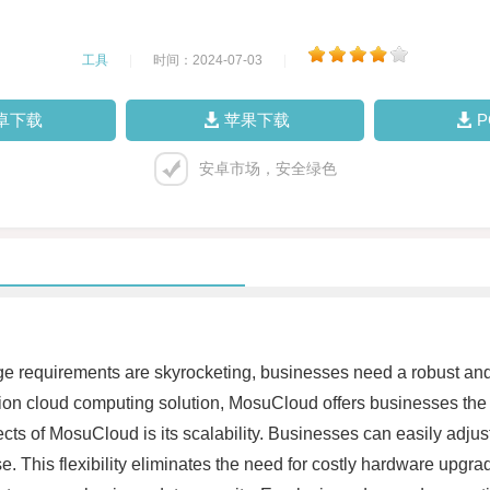
工具
|
时间：2024-07-03
|
卓下载
苹果下载
安卓市场，安全绿色
ge requirements are skyrocketing, businesses need a robust and r
n cloud computing solution, MosuCloud offers businesses the ab
ts of MosuCloud is its scalability. Businesses can easily adjust
se. This flexibility eliminates the need for costly hardware upgr