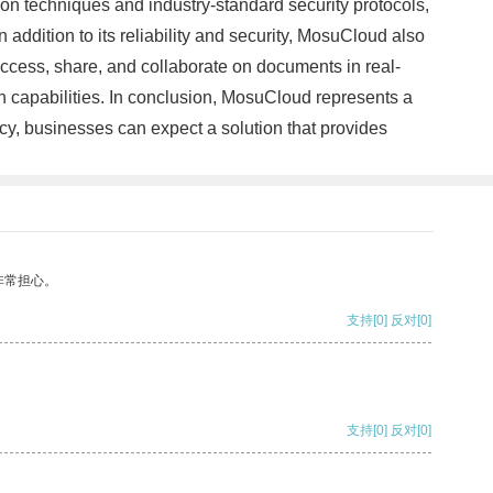
n techniques and industry-standard security protocols,
ddition to its reliability and security, MosuCloud also
 access, share, and collaborate on documents in real-
n capabilities. In conclusion, MosuCloud represents a
ncy, businesses can expect a solution that provides
非常担心。
支持
[0]
反对
[0]
支持
[0]
反对
[0]