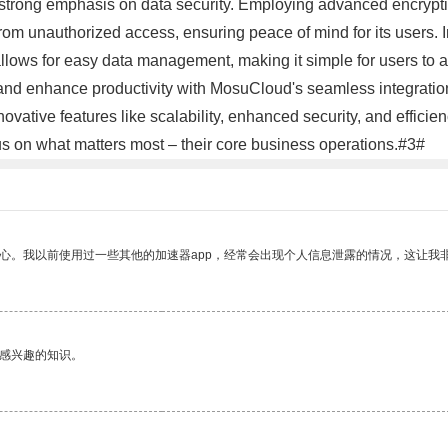
strong emphasis on data security. Employing advanced encryptio
 unauthorized access, ensuring peace of mind for its users. In a
ce allows for easy data management, making it simple for users to
 and enhance productivity with MosuCloud's seamless integratio
ovative features like scalability, enhanced security, and efficie
us on what matters most – their core business operations.#3#
放心。我以前使用过一些其他的加速器app，经常会出现个人信息泄露的情况，这让我
己感兴趣的知识。