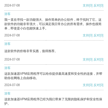
2024-07-08
支持
[0]
反对
[0]
游客
我一直在寻找一款功能强大、操作简单的办公软件，终于找到了它。这
款软件的功能非常强大，可以满足我日常办公的所有需求。操作也很简
单，即使是小白也能快速上手。
2024-07-08
支持
[0]
反对
[0]
游客
这款软件的价格非常实惠，值得推荐。
2024-07-08
支持
[0]
反对
[0]
游客
这款加速器VPM应用程序可以给你提供最高速度和安全性的连接，并帮
助你在网络上自由移动。
2024-07-08
支持
[0]
反对
[0]
游客
这款加速器VPM应用程序已经为我们带来了无限的隐私保护和安全性保
护。