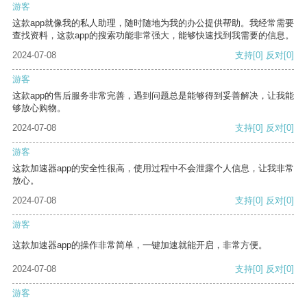
游客
这款app就像我的私人助理，随时随地为我的办公提供帮助。我经常需要
查找资料，这款app的搜索功能非常强大，能够快速找到我需要的信息。
2024-07-08
支持
[0]
反对
[0]
游客
这款app的售后服务非常完善，遇到问题总是能够得到妥善解决，让我能
够放心购物。
2024-07-08
支持
[0]
反对
[0]
游客
这款加速器app的安全性很高，使用过程中不会泄露个人信息，让我非常
放心。
2024-07-08
支持
[0]
反对
[0]
游客
这款加速器app的操作非常简单，一键加速就能开启，非常方便。
2024-07-08
支持
[0]
反对
[0]
游客