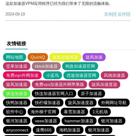
这款加速器VPM应用程序已经为我们带来了无限的流畅体验。
2024-09-19
支持
[0]
反对
[0]
友情链接
网站地图
QuickQ
旋风加速度器
旋风加速
坚果加速器
tiktok加速器
狗急加速器官网
免费vqn外网加速
小蓝鸟
优途加速器官网
风驰加速器
旋风加速器
免费vps加速器外网苹果版
旋风加速度器
快连加速器
快连加速器官网入口
原子加速器
快鸭加速器
快柠檬加速器
旋风加速度器
外网网址导航
软件中心
海外梯子官网
暴雪加速器
1元机场
银河加速器
veee加速器
hammer加速器
银河加速器
anyconnect
速鹰666
海鸥加速器
银河加速器