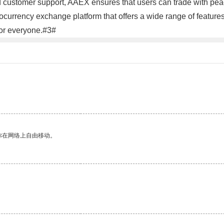
nd customer support, AAEX ensures that users can trade with pea
tocurrency exchange platform that offers a wide range of feature
for everyone.#3#
。
你在网络上自由移动。