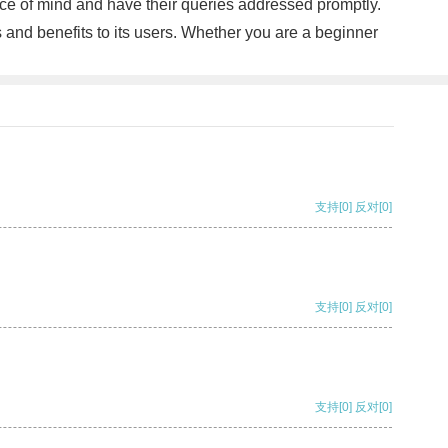
ce of mind and have their queries addressed promptly.
s and benefits to its users. Whether you are a beginner
支持
[0]
反对
[0]
支持
[0]
反对
[0]
支持
[0]
反对
[0]