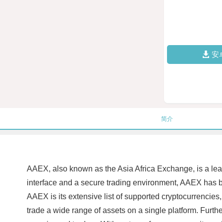
安
简介
AAEX, also known as the Asia Africa Exchange, is a leadi
interface and a secure trading environment, AAEX has b
AAEX is its extensive list of supported cryptocurrencies,
trade a wide range of assets on a single platform. Furth