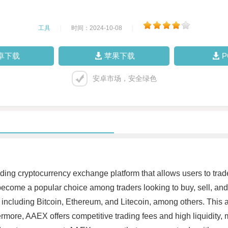
工具
|
时间：2024-10-08
|
卓下载
苹果下载
安卓市场，安全绿色
ng cryptocurrency exchange platform that allows users to trade 
ecome a popular choice among traders looking to buy, sell, and
 including Bitcoin, Ethereum, and Litecoin, among others. This al
ermore, AAEX offers competitive trading fees and high liquidity, 