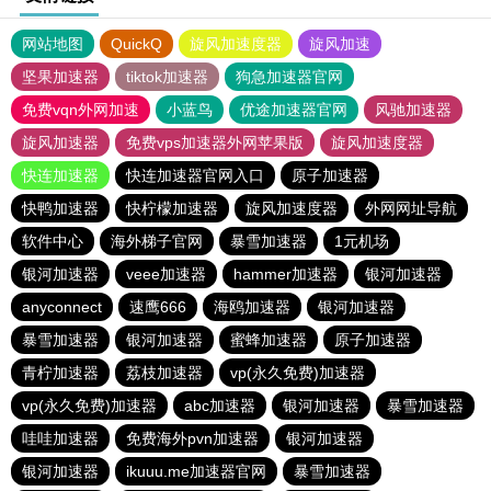
网站地图
QuickQ
旋风加速度器
旋风加速
坚果加速器
tiktok加速器
狗急加速器官网
免费vqn外网加速
小蓝鸟
优途加速器官网
风驰加速器
旋风加速器
免费vps加速器外网苹果版
旋风加速度器
快连加速器
快连加速器官网入口
原子加速器
快鸭加速器
快柠檬加速器
旋风加速度器
外网网址导航
软件中心
海外梯子官网
暴雪加速器
1元机场
银河加速器
veee加速器
hammer加速器
银河加速器
anyconnect
速鹰666
海鸥加速器
银河加速器
暴雪加速器
银河加速器
蜜蜂加速器
原子加速器
青柠加速器
荔枝加速器
vp(永久免费)加速器
vp(永久免费)加速器
abc加速器
银河加速器
暴雪加速器
哇哇加速器
免费海外pvn加速器
银河加速器
银河加速器
ikuuu.me加速器官网
暴雪加速器