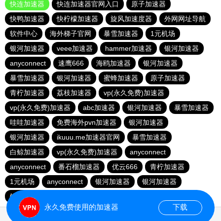
快连加速器
快连加速器官网入口
原子加速器
快鸭加速器
快柠檬加速器
旋风加速度器
外网网址导航
软件中心
海外梯子官网
暴雪加速器
1元机场
银河加速器
veee加速器
hammer加速器
银河加速器
anyconnect
速鹰666
海鸥加速器
银河加速器
暴雪加速器
银河加速器
蜜蜂加速器
原子加速器
青柠加速器
荔枝加速器
vp(永久免费)加速器
vp(永久免费)加速器
abc加速器
银河加速器
暴雪加速器
哇哇加速器
免费海外pvn加速器
银河加速器
银河加速器
ikuuu.me加速器官网
暴雪加速器
白鲸加速器
vp(永久免费)加速器
anyconnect
anyconnect
番石榴加速器
优云666
青柠加速器
1元机场
anyconnect
银河加速器
银河加速器
银河加速器
纵云梯加速器
永久免费使用的加速器
下载