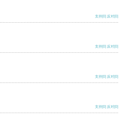
支持
[0]
反对
[0]
支持
[0]
反对
[0]
支持
[0]
反对
[0]
支持
[0]
反对
[0]