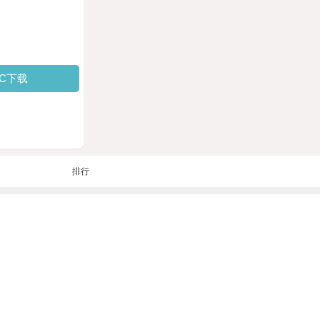
PC下载
排行