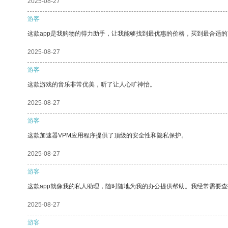
2025-08-27
游客
这款app是我购物的得力助手，让我能够找到最优惠的价格，买到最合适
2025-08-27
游客
这款游戏的音乐非常优美，听了让人心旷神怡。
2025-08-27
游客
这款加速器VPM应用程序提供了顶级的安全性和隐私保护。
2025-08-27
游客
这款app就像我的私人助理，随时随地为我的办公提供帮助。我经常需要查
2025-08-27
游客