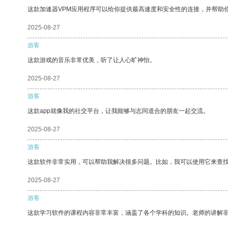
这款加速器VPM应用程序可以给你提供最高速度和安全性的连接，并帮助
2025-08-27
游客
这款游戏的音乐非常优美，听了让人心旷神怡。
2025-08-27
游客
这款app就像我的社交平台，让我能够与志同道合的朋友一起交流。
2025-08-27
游客
这款软件非常实用，可以帮助我解决很多问题。比如，我可以使用它来查
2025-08-27
游客
这款学习软件的课程内容非常丰富，涵盖了各个学科的知识。老师的讲解