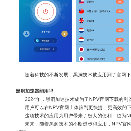
随着科技的不断发展，黑洞技术被应用到了官网下
黑洞加速器能用吗
2024年，黑洞加速技术成为了NPV官网下载的利
用户可以在NPV官网上体验到更快捷、更高效的下
这项技术的应用为用户带来了极大的便利，也为NP
未来，随着黑洞技术的不断进步和应用，NPV官网