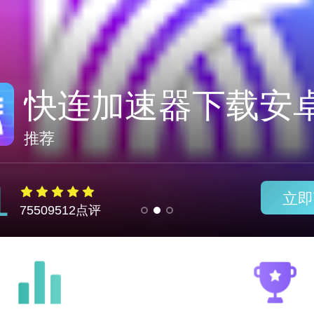
神灯加速npv官网
推荐
1
立即
75509512点评