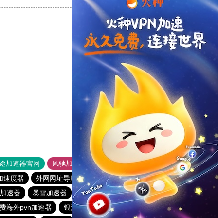
支持
[0]
反对
[0]
支持
[0]
反对
[0]
途加速器官网
风驰加速器
旋风加速器
加速度器
外网网址导航
软件中心
海外梯子官网
加速器
暴雪加速器
银河加速器
蜜蜂加速器
原子加速器
费海外pvn加速器
银河加速器
银河加速器