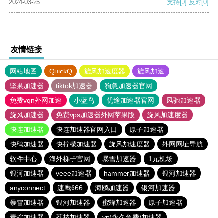
2024-03-25
支持
[0]
反对
[0]
友情链接
网站地图
QuickQ
旋风加速度器
旋风加速
坚果加速器
tiktok加速器
狗急加速器官网
免费vqn外网加速
小蓝鸟
优途加速器官网
风驰加速器
旋风加速器
免费vps加速器外网苹果版
旋风加速度器
快连加速器
快连加速器官网入口
原子加速器
快鸭加速器
快柠檬加速器
旋风加速度器
外网网址导航
软件中心
海外梯子官网
暴雪加速器
1元机场
银河加速器
veee加速器
hammer加速器
银河加速器
anyconnect
速鹰666
海鸥加速器
银河加速器
暴雪加速器
银河加速器
蜜蜂加速器
原子加速器
青柠加速器
荔枝加速器
vp(永久免费)加速器