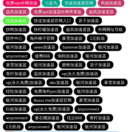
免费vqn外网加速
小蓝鸟
优途加速器官网
风驰加速器
旋风加速器
免费vps加速器外网苹果版
旋风加速度器
快连加速器
快连加速器官网入口
原子加速器
快鸭加速器
快柠檬加速器
旋风加速度器
外网网址导航
软件中心
海外梯子官网
暴雪加速器
1元机场
银河加速器
veee加速器
hammer加速器
银河加速器
anyconnect
速鹰666
海鸥加速器
银河加速器
暴雪加速器
银河加速器
蜜蜂加速器
原子加速器
青柠加速器
荔枝加速器
vp(永久免费)加速器
vp(永久免费)加速器
abc加速器
银河加速器
暴雪加速器
哇哇加速器
免费海外pvn加速器
银河加速器
银河加速器
ikuuu.me加速器官网
暴雪加速器
白鲸加速器
vp(永久免费)加速器
anyconnect
anyconnect
番石榴加速器
优云666
青柠加速器
1元机场
anyconnect
银河加速器
银河加速器