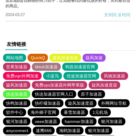
这款app是我购物的得力助手，让我能够找到最优惠的价格，买到最合适
的商品。
2024-03-27
支持
[0]
反对
[0]
友情链接
网站地图
QuickQ
旋风加速度器
旋风加速
坚果加速器
tiktok加速器
狗急加速器官网
免费vqn外网加速
小蓝鸟
优途加速器官网
风驰加速器
旋风加速器
免费vps加速器外网苹果版
旋风加速度器
快连加速器
快连加速器官网入口
原子加速器
快鸭加速器
快柠檬加速器
旋风加速度器
外网网址导航
软件中心
海外梯子官网
暴雪加速器
1元机场
银河加速器
veee加速器
hammer加速器
银河加速器
anyconnect
速鹰666
海鸥加速器
银河加速器