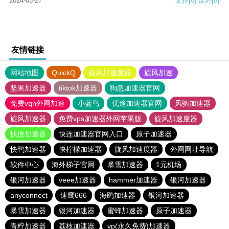
2024-03-27
支持
[0]
反对
[0]
友情链接
网站地图
QuickQ
旋风加速度器
旋风加速
坚果加速器
tiktok加速器
狗急加速器官网
免费vqn外网加速
小蓝鸟
优途加速器官网
风驰加速器
旋风加速器
免费vps加速器外网苹果版
旋风加速度器
快连加速器
快连加速器官网入口
原子加速器
快鸭加速器
快柠檬加速器
旋风加速度器
外网网址导航
软件中心
海外梯子官网
暴雪加速器
1元机场
银河加速器
veee加速器
hammer加速器
银河加速器
anyconnect
速鹰666
海鸥加速器
银河加速器
暴雪加速器
银河加速器
蜜蜂加速器
原子加速器
青柠加速器
荔枝加速器
vp(永久免费)加速器