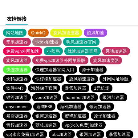
友情链接
网站地图
QuickQ
旋风加速度器
旋风加速
坚果加速器
tiktok加速器
狗急加速器官网
免费vqn外网加速
小蓝鸟
优途加速器官网
风驰加速器
旋风加速器
免费vps加速器外网苹果版
旋风加速度器
快连加速器
快连加速器官网入口
原子加速器
快鸭加速器
快柠檬加速器
旋风加速度器
外网网址导航
软件中心
海外梯子官网
暴雪加速器
1元机场
银河加速器
veee加速器
hammer加速器
银河加速器
anyconnect
速鹰666
海鸥加速器
银河加速器
暴雪加速器
银河加速器
蜜蜂加速器
原子加速器
青柠加速器
荔枝加速器
vp(永久免费)加速器
vp(永久免费)加速器
abc加速器
银河加速器
暴雪加速器