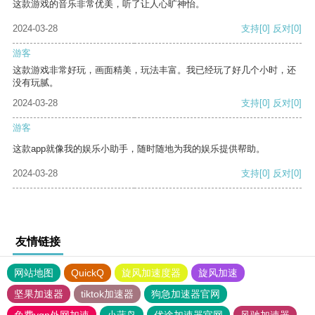
这款游戏的音乐非常优美，听了让人心旷神怡。
2024-03-28
支持
[0]
反对
[0]
游客
这款游戏非常好玩，画面精美，玩法丰富。我已经玩了好几个小时，还
没有玩腻。
2024-03-28
支持
[0]
反对
[0]
游客
这款app就像我的娱乐小助手，随时随地为我的娱乐提供帮助。
2024-03-28
支持
[0]
反对
[0]
友情链接
网站地图
QuickQ
旋风加速度器
旋风加速
坚果加速器
tiktok加速器
狗急加速器官网