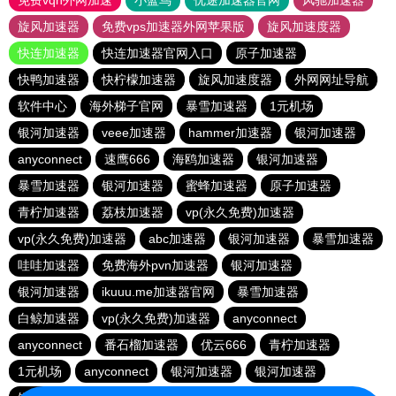
免费vqn外网加速
小蓝鸟
优途加速器官网
风驰加速器
旋风加速器
免费vps加速器外网苹果版
旋风加速度器
快连加速器
快连加速器官网入口
原子加速器
快鸭加速器
快柠檬加速器
旋风加速度器
外网网址导航
软件中心
海外梯子官网
暴雪加速器
1元机场
银河加速器
veee加速器
hammer加速器
银河加速器
anyconnect
速鹰666
海鸥加速器
银河加速器
暴雪加速器
银河加速器
蜜蜂加速器
原子加速器
青柠加速器
荔枝加速器
vp(永久免费)加速器
vp(永久免费)加速器
abc加速器
银河加速器
暴雪加速器
哇哇加速器
免费海外pvn加速器
银河加速器
银河加速器
ikuuu.me加速器官网
暴雪加速器
白鲸加速器
vp(永久免费)加速器
anyconnect
anyconnect
番石榴加速器
优云666
青柠加速器
1元机场
anyconnect
银河加速器
银河加速器