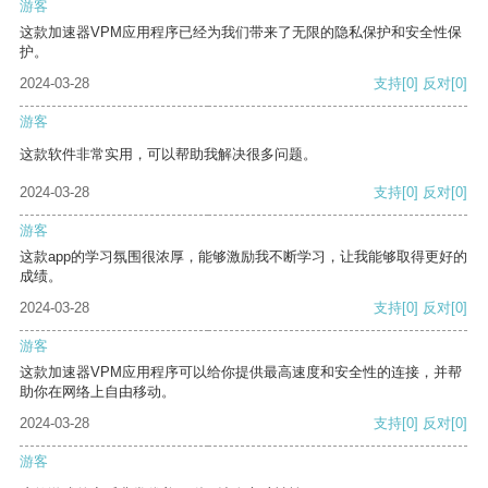
游客
这款加速器VPM应用程序已经为我们带来了无限的隐私保护和安全性保
护。
2024-03-28
支持
[0]
反对
[0]
游客
这款软件非常实用，可以帮助我解决很多问题。
2024-03-28
支持
[0]
反对
[0]
游客
这款app的学习氛围很浓厚，能够激励我不断学习，让我能够取得更好的
成绩。
2024-03-28
支持
[0]
反对
[0]
游客
这款加速器VPM应用程序可以给你提供最高速度和安全性的连接，并帮
助你在网络上自由移动。
2024-03-28
支持
[0]
反对
[0]
游客