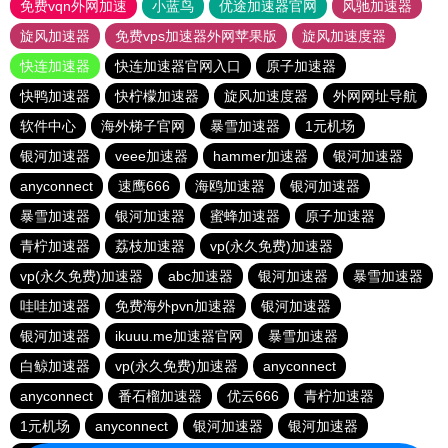
免费vqn外网加速
小蓝鸟
优途加速器官网
风驰加速器
旋风加速器
免费vps加速器外网苹果版
旋风加速度器
快连加速器
快连加速器官网入口
原子加速器
快鸭加速器
快柠檬加速器
旋风加速度器
外网网址导航
软件中心
海外梯子官网
暴雪加速器
1元机场
银河加速器
veee加速器
hammer加速器
银河加速器
anyconnect
速鹰666
海鸥加速器
银河加速器
暴雪加速器
银河加速器
蜜蜂加速器
原子加速器
青柠加速器
荔枝加速器
vp(永久免费)加速器
vp(永久免费)加速器
abc加速器
银河加速器
暴雪加速器
哇哇加速器
免费海外pvn加速器
银河加速器
银河加速器
ikuuu.me加速器官网
暴雪加速器
白鲸加速器
vp(永久免费)加速器
anyconnect
anyconnect
番石榴加速器
优云666
青柠加速器
1元机场
anyconnect
银河加速器
银河加速器