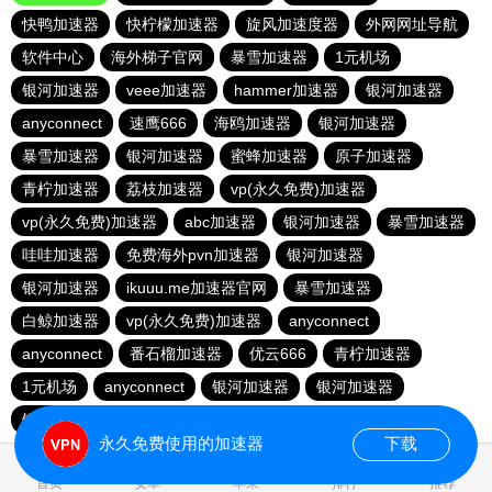
快鸭加速器
快柠檬加速器
旋风加速度器
外网网址导航
软件中心
海外梯子官网
暴雪加速器
1元机场
银河加速器
veee加速器
hammer加速器
银河加速器
anyconnect
速鹰666
海鸥加速器
银河加速器
暴雪加速器
银河加速器
蜜蜂加速器
原子加速器
青柠加速器
荔枝加速器
vp(永久免费)加速器
vp(永久免费)加速器
abc加速器
银河加速器
暴雪加速器
哇哇加速器
免费海外pvn加速器
银河加速器
银河加速器
ikuuu.me加速器官网
暴雪加速器
白鲸加速器
vp(永久免费)加速器
anyconnect
anyconnect
番石榴加速器
优云666
青柠加速器
1元机场
anyconnect
银河加速器
银河加速器
银河加速器
纵云梯加速器
永久免费使用的加速器
下载
0.022059s
首页
安卓
苹果
排行
推荐