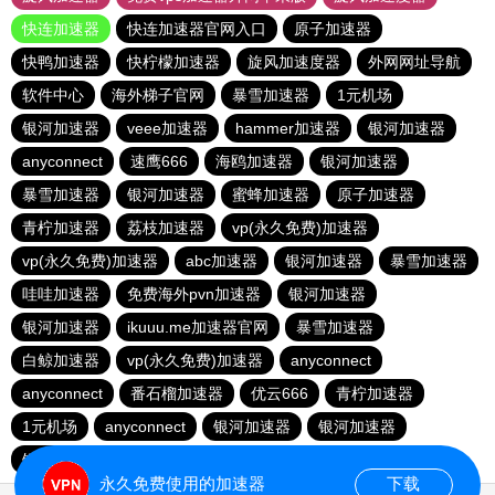
快连加速器
快连加速器官网入口
原子加速器
快鸭加速器
快柠檬加速器
旋风加速度器
外网网址导航
软件中心
海外梯子官网
暴雪加速器
1元机场
银河加速器
veee加速器
hammer加速器
银河加速器
anyconnect
速鹰666
海鸥加速器
银河加速器
暴雪加速器
银河加速器
蜜蜂加速器
原子加速器
青柠加速器
荔枝加速器
vp(永久免费)加速器
vp(永久免费)加速器
abc加速器
银河加速器
暴雪加速器
哇哇加速器
免费海外pvn加速器
银河加速器
银河加速器
ikuuu.me加速器官网
暴雪加速器
白鲸加速器
vp(永久免费)加速器
anyconnect
anyconnect
番石榴加速器
优云666
青柠加速器
1元机场
anyconnect
银河加速器
银河加速器
银河加速器
纵云梯加速器
永久免费使用的加速器
下载