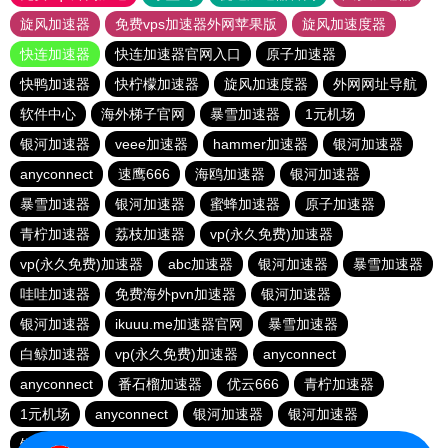
旋风加速器
免费vps加速器外网苹果版
旋风加速度器
快连加速器
快连加速器官网入口
原子加速器
快鸭加速器
快柠檬加速器
旋风加速度器
外网网址导航
软件中心
海外梯子官网
暴雪加速器
1元机场
银河加速器
veee加速器
hammer加速器
银河加速器
anyconnect
速鹰666
海鸥加速器
银河加速器
暴雪加速器
银河加速器
蜜蜂加速器
原子加速器
青柠加速器
荔枝加速器
vp(永久免费)加速器
vp(永久免费)加速器
abc加速器
银河加速器
暴雪加速器
哇哇加速器
免费海外pvn加速器
银河加速器
银河加速器
ikuuu.me加速器官网
暴雪加速器
白鲸加速器
vp(永久免费)加速器
anyconnect
anyconnect
番石榴加速器
优云666
青柠加速器
1元机场
anyconnect
银河加速器
银河加速器
银河加速器
纵云梯加速器