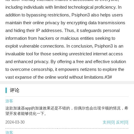
including individuals with limited technological proficiency. In
addition to bypassing restrictions, Psiphon3 also helps users
maintain their online privacy by encrypting data transmissions
and hiding their IP addresses. Thus, it safeguards personal
information from hackers or malicious entities seeking to
exploit vulnerable connections. In conclusion, Psiphon3 is an
invaluable tool for those seeking unrestricted internet access
and enhanced privacy. By offering a free and effective solution
to overcome censorship, it empowers netizens to explore the
vast expanse of the online world without limitations.#3#
评论
游客
这款加速器app的加速效果还是不错的，但偶尔也会出现卡顿的情况，希
望开发者能够优化一下。
2024-03-30
支持
[0]
反对
[0]
游客