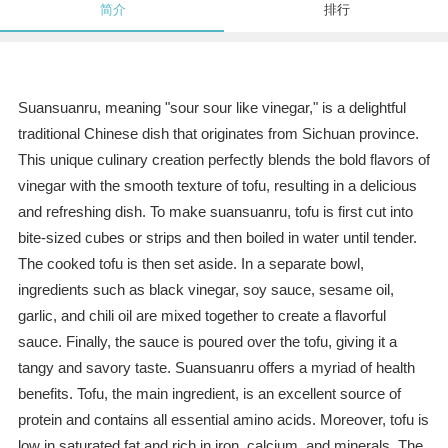
简介
排行
Suansuanru, meaning "sour sour like vinegar," is a delightful
traditional Chinese dish that originates from Sichuan province.
This unique culinary creation perfectly blends the bold flavors of
vinegar with the smooth texture of tofu, resulting in a delicious
and refreshing dish. To make suansuanru, tofu is first cut into
bite-sized cubes or strips and then boiled in water until tender.
The cooked tofu is then set aside. In a separate bowl,
ingredients such as black vinegar, soy sauce, sesame oil,
garlic, and chili oil are mixed together to create a flavorful
sauce. Finally, the sauce is poured over the tofu, giving it a
tangy and savory taste. Suansuanru offers a myriad of health
benefits. Tofu, the main ingredient, is an excellent source of
protein and contains all essential amino acids. Moreover, tofu is
low in saturated fat and rich in iron, calcium, and minerals. The