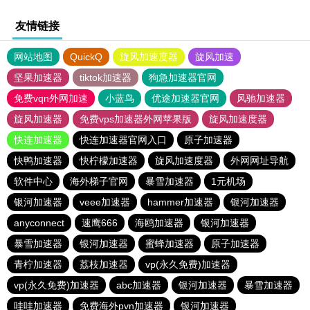
友情链接
网站地图
QuickQ
旋风加速度器
旋风加速
坚果加速器
tiktok加速器
狗急加速器官网
免费vqn外网加速
小蓝鸟
优途加速器官网
风驰加速器
旋风加速器
免费vps加速器外网苹果版
旋风加速度器
快连加速器
快连加速器官网入口
原子加速器
快鸭加速器
快柠檬加速器
旋风加速度器
外网网址导航
软件中心
海外梯子官网
暴雪加速器
1元机场
银河加速器
veee加速器
hammer加速器
银河加速器
anyconnect
速鹰666
海鸥加速器
银河加速器
暴雪加速器
银河加速器
蜜蜂加速器
原子加速器
青柠加速器
荔枝加速器
vp(永久免费)加速器
vp(永久免费)加速器
abc加速器
银河加速器
暴雪加速器
哇哇加速器
免费海外pvn加速器
银河加速器