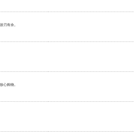
中游刃有余。
够放心购物。