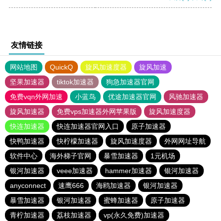
友情链接
网站地图
QuickQ
旋风加速度器
旋风加速
坚果加速器
tiktok加速器
狗急加速器官网
免费vqn外网加速
小蓝鸟
优途加速器官网
风驰加速器
旋风加速器
免费vps加速器外网苹果版
旋风加速度器
快连加速器
快连加速器官网入口
原子加速器
快鸭加速器
快柠檬加速器
旋风加速度器
外网网址导航
软件中心
海外梯子官网
暴雪加速器
1元机场
银河加速器
veee加速器
hammer加速器
银河加速器
anyconnect
速鹰666
海鸥加速器
银河加速器
暴雪加速器
银河加速器
蜜蜂加速器
原子加速器
青柠加速器
荔枝加速器
vp(永久免费)加速器