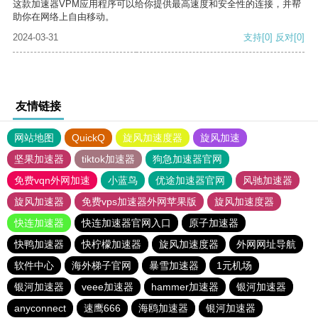
这款加速器VPM应用程序可以给你提供最高速度和安全性的连接，并帮
助你在网络上自由移动。
2024-03-31
支持
[0]
反对
[0]
友情链接
网站地图
QuickQ
旋风加速度器
旋风加速
坚果加速器
tiktok加速器
狗急加速器官网
免费vqn外网加速
小蓝鸟
优途加速器官网
风驰加速器
旋风加速器
免费vps加速器外网苹果版
旋风加速度器
快连加速器
快连加速器官网入口
原子加速器
快鸭加速器
快柠檬加速器
旋风加速度器
外网网址导航
软件中心
海外梯子官网
暴雪加速器
1元机场
银河加速器
veee加速器
hammer加速器
银河加速器
anyconnect
速鹰666
海鸥加速器
银河加速器