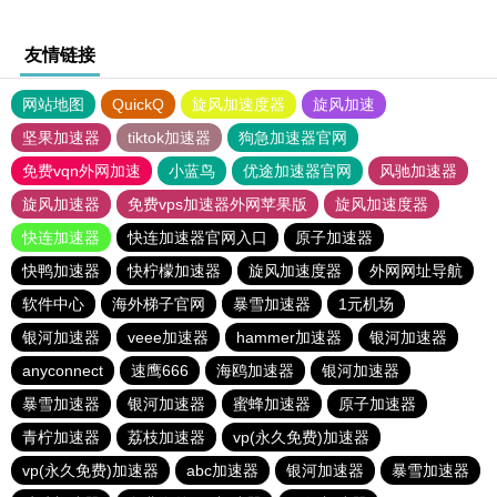
友情链接
网站地图
QuickQ
旋风加速度器
旋风加速
坚果加速器
tiktok加速器
狗急加速器官网
免费vqn外网加速
小蓝鸟
优途加速器官网
风驰加速器
旋风加速器
免费vps加速器外网苹果版
旋风加速度器
快连加速器
快连加速器官网入口
原子加速器
快鸭加速器
快柠檬加速器
旋风加速度器
外网网址导航
软件中心
海外梯子官网
暴雪加速器
1元机场
银河加速器
veee加速器
hammer加速器
银河加速器
anyconnect
速鹰666
海鸥加速器
银河加速器
暴雪加速器
银河加速器
蜜蜂加速器
原子加速器
青柠加速器
荔枝加速器
vp(永久免费)加速器
vp(永久免费)加速器
abc加速器
银河加速器
暴雪加速器