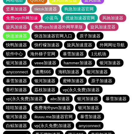
网站地图
QuickQ
旋风加速度器
旋风加速
坚果加速器
tiktok加速器
狗急加速器官网
免费vqn外网加速
小蓝鸟
优途加速器官网
风驰加速器
旋风加速器
免费vps加速器外网苹果版
旋风加速度器
快连加速器
快连加速器官网入口
原子加速器
快鸭加速器
快柠檬加速器
旋风加速度器
外网网址导航
软件中心
海外梯子官网
暴雪加速器
1元机场
银河加速器
veee加速器
hammer加速器
银河加速器
anyconnect
速鹰666
海鸥加速器
银河加速器
暴雪加速器
银河加速器
蜜蜂加速器
原子加速器
青柠加速器
荔枝加速器
vp(永久免费)加速器
vp(永久免费)加速器
abc加速器
银河加速器
暴雪加速器
哇哇加速器
免费海外pvn加速器
银河加速器
银河加速器
ikuuu.me加速器官网
暴雪加速器
白鲸加速器
vp(永久免费)加速器
anyconnect