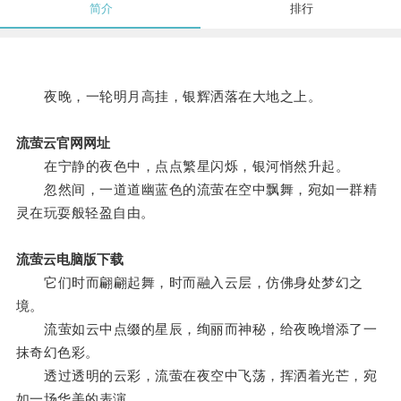
简介
排行
夜晚，一轮明月高挂，银辉洒落在大地之上。
流萤云官网网址
在宁静的夜色中，点点繁星闪烁，银河悄然升起。
忽然间，一道道幽蓝色的流萤在空中飘舞，宛如一群精
灵在玩耍般轻盈自由。
流萤云电脑版下载
它们时而翩翩起舞，时而融入云层，仿佛身处梦幻之
境。
流萤如云中点缀的星辰，绚丽而神秘，给夜晚增添了一
抹奇幻色彩。
透过透明的云彩，流萤在夜空中飞荡，挥洒着光芒，宛
如一场华美的表演。