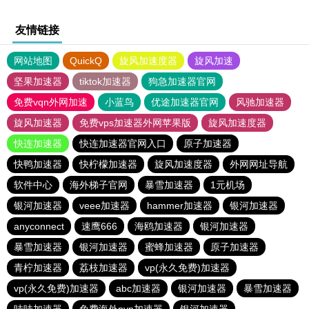
友情链接
网站地图
QuickQ
旋风加速度器
旋风加速
坚果加速器
tiktok加速器
狗急加速器官网
免费vqn外网加速
小蓝鸟
优途加速器官网
风驰加速器
旋风加速器
免费vps加速器外网苹果版
旋风加速度器
快连加速器
快连加速器官网入口
原子加速器
快鸭加速器
快柠檬加速器
旋风加速度器
外网网址导航
软件中心
海外梯子官网
暴雪加速器
1元机场
银河加速器
veee加速器
hammer加速器
银河加速器
anyconnect
速鹰666
海鸥加速器
银河加速器
暴雪加速器
银河加速器
蜜蜂加速器
原子加速器
青柠加速器
荔枝加速器
vp(永久免费)加速器
vp(永久免费)加速器
abc加速器
银河加速器
暴雪加速器