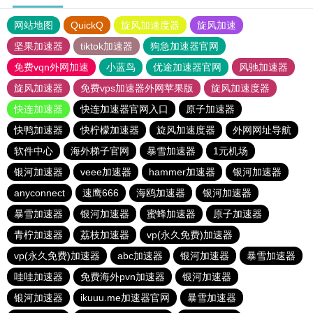
网站地图
QuickQ
旋风加速度器
旋风加速
坚果加速器
tiktok加速器
狗急加速器官网
免费vqn外网加速
小蓝鸟
优途加速器官网
风驰加速器
旋风加速器
免费vps加速器外网苹果版
旋风加速度器
快连加速器
快连加速器官网入口
原子加速器
快鸭加速器
快柠檬加速器
旋风加速度器
外网网址导航
软件中心
海外梯子官网
暴雪加速器
1元机场
银河加速器
veee加速器
hammer加速器
银河加速器
anyconnect
速鹰666
海鸥加速器
银河加速器
暴雪加速器
银河加速器
蜜蜂加速器
原子加速器
青柠加速器
荔枝加速器
vp(永久免费)加速器
vp(永久免费)加速器
abc加速器
银河加速器
暴雪加速器
哇哇加速器
免费海外pvn加速器
银河加速器
银河加速器
ikuuu.me加速器官网
暴雪加速器