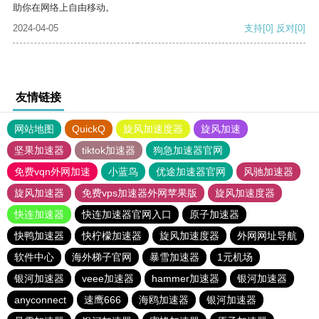
助你在网络上自由移动。
2024-04-05
支持
[0]
反对
[0]
友情链接
网站地图
QuickQ
旋风加速度器
旋风加速
坚果加速器
tiktok加速器
狗急加速器官网
免费vqn外网加速
小蓝鸟
优途加速器官网
风驰加速器
旋风加速器
免费vps加速器外网苹果版
旋风加速度器
快连加速器
快连加速器官网入口
原子加速器
快鸭加速器
快柠檬加速器
旋风加速度器
外网网址导航
软件中心
海外梯子官网
暴雪加速器
1元机场
银河加速器
veee加速器
hammer加速器
银河加速器
anyconnect
速鹰666
海鸥加速器
银河加速器