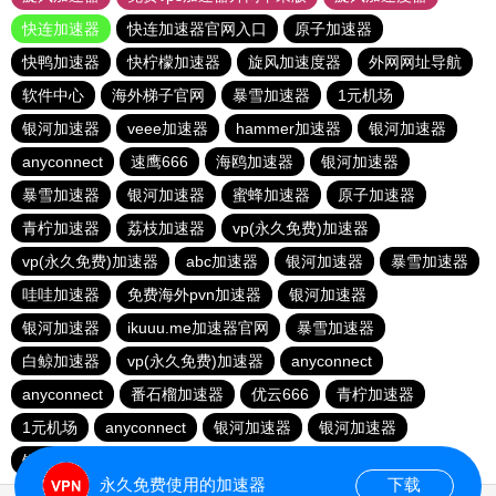
快连加速器
快连加速器官网入口
原子加速器
快鸭加速器
快柠檬加速器
旋风加速度器
外网网址导航
软件中心
海外梯子官网
暴雪加速器
1元机场
银河加速器
veee加速器
hammer加速器
银河加速器
anyconnect
速鹰666
海鸥加速器
银河加速器
暴雪加速器
银河加速器
蜜蜂加速器
原子加速器
青柠加速器
荔枝加速器
vp(永久免费)加速器
vp(永久免费)加速器
abc加速器
银河加速器
暴雪加速器
哇哇加速器
免费海外pvn加速器
银河加速器
银河加速器
ikuuu.me加速器官网
暴雪加速器
白鲸加速器
vp(永久免费)加速器
anyconnect
anyconnect
番石榴加速器
优云666
青柠加速器
1元机场
anyconnect
银河加速器
银河加速器
银河加速器
纵云梯加速器
永久免费使用的加速器
下载