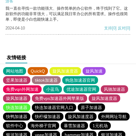
游客
我一直在寻找一款功能强大、操作简单的办公软件，终于找到了它。这
款软件的功能非常强大，可以满足我日常办公的所有需求。操作也很简
单，即使是小白也能快速上手。
2024-04-10
支持
[0]
反对
[0]
友情链接
网站地图
QuickQ
旋风加速度器
旋风加速
坚果加速器
tiktok加速器
狗急加速器官网
免费vqn外网加速
小蓝鸟
优途加速器官网
风驰加速器
旋风加速器
免费vps加速器外网苹果版
旋风加速度器
快连加速器
快连加速器官网入口
原子加速器
快鸭加速器
快柠檬加速器
旋风加速度器
外网网址导航
软件中心
海外梯子官网
暴雪加速器
1元机场
银河加速器
veee加速器
hammer加速器
银河加速器