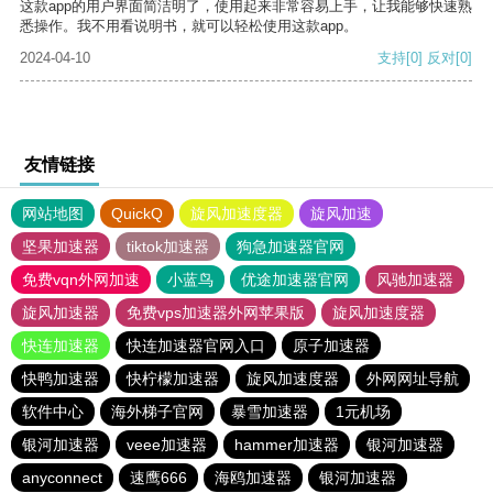
这款app的用户界面简洁明了，使用起来非常容易上手，让我能够快速熟
悉操作。我不用看说明书，就可以轻松使用这款app。
2024-04-10
支持
[0]
反对
[0]
友情链接
网站地图
QuickQ
旋风加速度器
旋风加速
坚果加速器
tiktok加速器
狗急加速器官网
免费vqn外网加速
小蓝鸟
优途加速器官网
风驰加速器
旋风加速器
免费vps加速器外网苹果版
旋风加速度器
快连加速器
快连加速器官网入口
原子加速器
快鸭加速器
快柠檬加速器
旋风加速度器
外网网址导航
软件中心
海外梯子官网
暴雪加速器
1元机场
银河加速器
veee加速器
hammer加速器
银河加速器
anyconnect
速鹰666
海鸥加速器
银河加速器