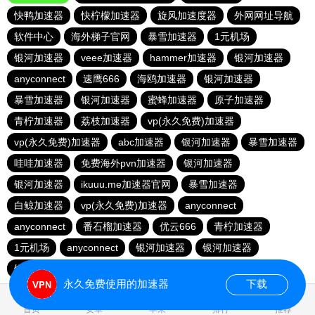
快鸭加速器
快柠檬加速器
旋风加速度器
外网网址导航
软件中心
海外梯子官网
暴雪加速器
1元机场
银河加速器
veee加速器
hammer加速器
银河加速器
anyconnect
速鹰666
海鸥加速器
银河加速器
暴雪加速器
银河加速器
蜜蜂加速器
原子加速器
青柠加速器
荔枝加速器
vp(永久免费)加速器
vp(永久免费)加速器
abc加速器
银河加速器
暴雪加速器
哇哇加速器
免费海外pvn加速器
银河加速器
银河加速器
ikuuu.me加速器官网
暴雪加速器
白鲸加速器
vp(永久免费)加速器
anyconnect
anyconnect
番石榴加速器
优云666
青柠加速器
1元机场
anyconnect
银河加速器
银河加速器
银河加速器
纵云梯加速器
永久免费使用的加速器
下载
0.068044s
首页
安卓
苹果
排行
推荐