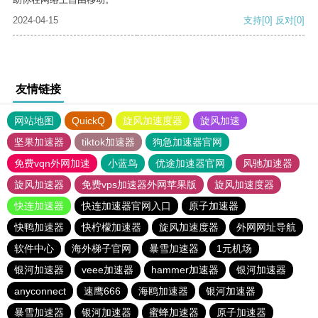
2024-04-15
支持
[0]
反对
[0]
友情链接
网站地图
QuickQ
旋风加速度器
旋风加速
坚果加速器
tiktok加速器
狗急加速器官网
免费vqn外网加速
小蓝鸟
优途加速器官网
风驰加速器
旋风加速器
免费vps加速器外网苹果版
旋风加速度器
快连加速器
快连加速器官网入口
原子加速器
快鸭加速器
快柠檬加速器
旋风加速度器
外网网址导航
软件中心
海外梯子官网
暴雪加速器
1元机场
银河加速器
veee加速器
hammer加速器
银河加速器
anyconnect
速鹰666
海鸥加速器
银河加速器
暴雪加速器
银河加速器
蜜蜂加速器
原子加速器