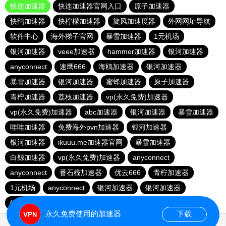
快连加速器
快连加速器官网入口
原子加速器
快鸭加速器
快柠檬加速器
旋风加速度器
外网网址导航
软件中心
海外梯子官网
暴雪加速器
1元机场
银河加速器
veee加速器
hammer加速器
银河加速器
anyconnect
速鹰666
海鸥加速器
银河加速器
暴雪加速器
银河加速器
蜜蜂加速器
原子加速器
青柠加速器
荔枝加速器
vp(永久免费)加速器
vp(永久免费)加速器
abc加速器
银河加速器
暴雪加速器
哇哇加速器
免费海外pvn加速器
银河加速器
银河加速器
ikuuu.me加速器官网
暴雪加速器
白鲸加速器
vp(永久免费)加速器
anyconnect
anyconnect
番石榴加速器
优云666
青柠加速器
1元机场
anyconnect
银河加速器
银河加速器
银河加速器
纵云梯加速器
永久免费使用的加速器
下载