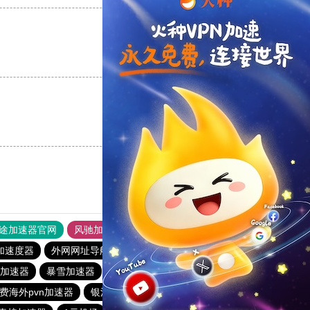
支持
[0]
反对
[0]
支持
[0]
反对
[0]
途加速器官网
风驰加速器
旋风加速器
加速度器
外网网址导航
软件中心
海外梯子官网
加速器
暴雪加速器
银河加速器
蜜蜂加速器
原子加速器
费海外pvn加速器
银河加速器
银河加速器