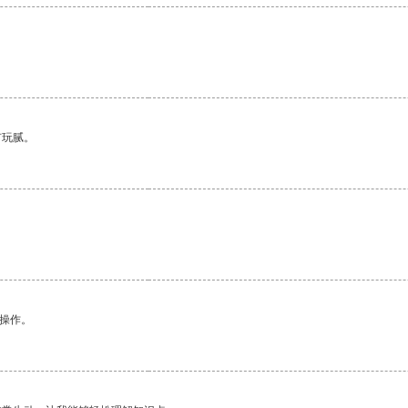
有玩腻。
悉操作。